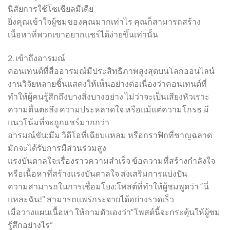
นิสัยการใช้โซเชียลมีเดีย
ยิ่งคุณเข้าใจผู้ชมของคุณมากเท่าไร คุณก็สามารถสร้าง
เนื้อหาที่พวกเขาอยากแชร์ได้ง่ายขึ้นเท่านั้น
2. เข้าถึงอารมณ์
คอนเทนต์ที่สื่ออารมณ์มีประสิทธิภาพสูงสุดบนโลกออนไลน์
งานวิจัยหลายชิ้นแสดงให้เห็นอย่างต่อเนื่องว่าคอนเทนต์ที่
ทำให้ผู้คนรู้สึกถึงบางสิ่งบางอย่าง ไม่ว่าจะเป็นเสียงหัวเราะ
ความตื่นตะลึง ความประหลาดใจ หรือแม้แต่ความโกรธ มี
แนวโน้มที่จะถูกแชร์มากกว่า
อารมณ์ขัน:มีม วิดีโอที่เฉียบแหลม หรือกราฟิกที่ชาญฉลาด
มักจะได้รับการมีส่วนร่วมสูง
แรงบันดาลใจ:เรื่องราวความสำเร็จ ข้อความที่สร้างกำลังใจ
หรือเนื้อหาที่สร้างแรงบันดาลใจ ส่งเสริมการแบ่งปัน
ความสามารถในการเชื่อมโยง:โพสต์ที่ทำให้ผู้ชมพูดว่า “นี่
แหละฉัน!” สามารถแพร่กระจายได้อย่างรวดเร็ว
เมื่อวางแผนเนื้อหา ให้ถามตัวเองว่า“โพสต์นี้จะกระตุ้นให้ผู้ชม
รู้สึกอย่างไร”