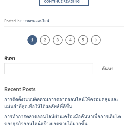
CONTINUE READING
→
Posted in
การตลาดออนไลน์
1
2
3
4
5
ค้นหา
ค้นหา
Recent Posts
การติดตั้งระบบติดตามการตลาดออนไลน์ให้ครอบคลุมและ
แม่นยำที่สุดเพื่อให้ได้ผลลัพธ์ที่ดีขึ้น
การทำการตลาดออนไลน์ผ่านเครื่องมือค้นหาเพื่อการเติบโต
ของธุรกิจออนไลน์สร้างยอดขายได้มากขึ้น