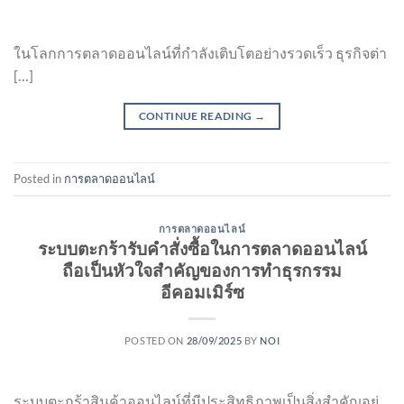
ในโลกการตลาดออนไลน์ที่กำลังเติบโตอย่างรวดเร็ว ธุรกิจต่า
[…]
CONTINUE READING
→
Posted in
การตลาดออนไลน์
การตลาดออนไลน์
ระบบตะกร้ารับคำสั่งซื้อในการตลาดออนไลน์
ถือเป็นหัวใจสำคัญของการทำธุรกรรม
อีคอมเมิร์ซ
POSTED ON
28/09/2025
BY
NOI
ระบบตะกร้าสินค้าออนไลน์ที่มีประสิทธิภาพเป็นสิ่งสำคัญอย่