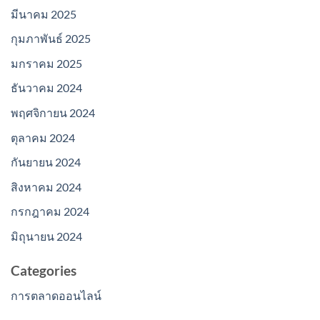
มีนาคม 2025
กุมภาพันธ์ 2025
มกราคม 2025
ธันวาคม 2024
พฤศจิกายน 2024
ตุลาคม 2024
กันยายน 2024
สิงหาคม 2024
กรกฎาคม 2024
มิถุนายน 2024
Categories
การตลาดออนไลน์