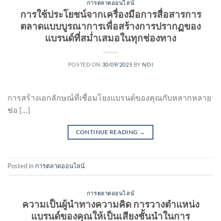
การตลาดออนไลน์
การใช้ประโยชน์จากเครื่องมือการสื่อสารการ
ตลาดแบบบูรณาการเพื่อสร้างการปรากฏของ
แบรนด์ที่สม่ำเสมอในทุกช่องทาง
POSTED ON
30/09/2025
BY
NOI
การสร้างเอกลักษณ์ที่เชื่อมโยงแบรนด์ของคุณกับหลากหลาย
ช่อ […]
CONTINUE READING
→
Posted in
การตลาดออนไลน์
การตลาดออนไลน์
ความเป็นผู้นำทางความคิด การวางตำแหน่ง
แบรนด์ของคุณให้เป็นเสียงชั้นนำในการ