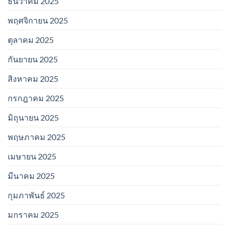
ธันวาคม 2025
พฤศจิกายน 2025
ตุลาคม 2025
กันยายน 2025
สิงหาคม 2025
กรกฎาคม 2025
มิถุนายน 2025
พฤษภาคม 2025
เมษายน 2025
มีนาคม 2025
กุมภาพันธ์ 2025
มกราคม 2025