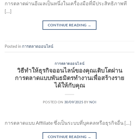
การตลาดผ่านอีเมลเป็นหนึ่งในเครื่องมือที่มีประสิทธิภาพที
[…]
CONTINUE READING
→
Posted in
การตลาดออนไลน์
การตลาดออนไลน์
วิธีทำให้ธุรกิจออนไลน์ของคุณเติบโตผ่าน
การตลาดแบบพันธมิตรทำงานเพื่อสร้างราย
ได้ให้กับคุณ
POSTED ON
30/09/2025
BY
NOI
การตลาดแบบ Affiliate ซึ่งเป็นระบบที่บุคคลหรือธุรกิจอื่น […]
CONTINUE READING
→