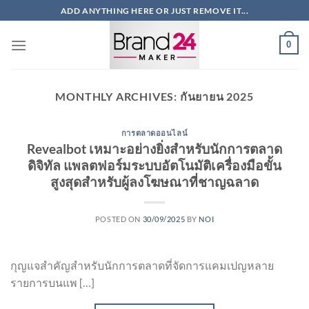
ข้าม
ADD ANYTHING HERE OR JUST REMOVE IT...
ไป
ยัง
0
เนื้อหา
MONTHLY ARCHIVES:
กันยายน 2025
การตลาดออนไลน์
Revealbot เหมาะอย่างยิ่งสำหรับนักการตลาด
ดิจิทัล แพลตฟอร์มระบบอัตโนมัติเครื่องมือขั้น
สูงสุดสำหรับผู้ลงโฆษณาที่ชาญฉลาด
POSTED ON
30/09/2025
BY
NOI
กุญแจสำคัญสำหรับนักการตลาดที่จัดการแคมเปญหลาย
รายการบนแพ […]