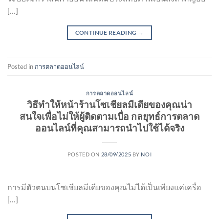
[…]
CONTINUE READING
→
Posted in
การตลาดออนไลน์
การตลาดออนไลน์
วิธีทำให้หน้าร้านโซเชียลมีเดียของคุณน่า
สนใจเพื่อไม่ให้ผู้ติดตามเบื่อ กลยุทธ์การตลาด
ออนไลน์ที่คุณสามารถนำไปใช้ได้จริง
POSTED ON
28/09/2025
BY
NOI
การมีตัวตนบนโซเชียลมีเดียของคุณไม่ได้เป็นเพียงแค่เครื่อ
[…]