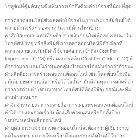
โซลูชันที่คุ้มต้นทุนซึ่งเพิ่มการเข้าถึงด้วยค่าใช้จ่ายที่น้อยที่สุด
การตลาดออนไลน์ช่วยลดค่าใช้จ่ายในการประชาสัมพันธ์ได้
หลายด้านจริง ๆ ลองมาดูกันว่ามีด้านไหนบ้าง:
ค่าสื่อโฆษณา: แทนที่จะต้องจ่ายเงินก้อนโตเพื่อลงโฆษณาใน
โทรทัศน์ วิทยุ หรือสิ่งพิมพ์ การตลาดออนไลน์มีตัวเลือกที่
หลากหลายและมักมีค่าใช้จ่ายต่อการเข้าถึง (Cost Per
Impression – CPM) หรือต่อการคลิก (Cost Per Click – CPC) ที่
ต่ำกว่ามาก แถมยังกำหนดกลุ่มเป้าหมายได้แม่นยำกว่าด้วยนะ
ค่าผลิตสื่อ: การสร้างคอนเทนต์ออนไลน์ เช่น โพสต์บนโซเชีย
ลมีเดีย บทความบล็อก หรือวิดีโอสั้น ๆ มักมีต้นทุนการผลิตที่ต่ำ
กว่าการถ่ายทำโฆษณาทางโทรทัศน์ที่ต้องใช้อุปกรณ์และทีม
งานจำนวนมาก
ค่าจัดจำหน่ายและกระจายสื่อ: การเผยแพร่คอนเทนต์ออนไลน์
ทำได้ง่ายและรวดเร็ว ไม่ต้องเสียค่าขนส่งหรือติดตั้งป้าย
โฆษณาเหมือนสื่อออฟไลน์
ค่าบุคลากร: แม้ว่าการตลาดออนไลน์จะต้องการผู้เชี่ยวชาญ
แต่ในระยะยาว การใช้เครื่องมือและระบบอัตโนมัติในการ