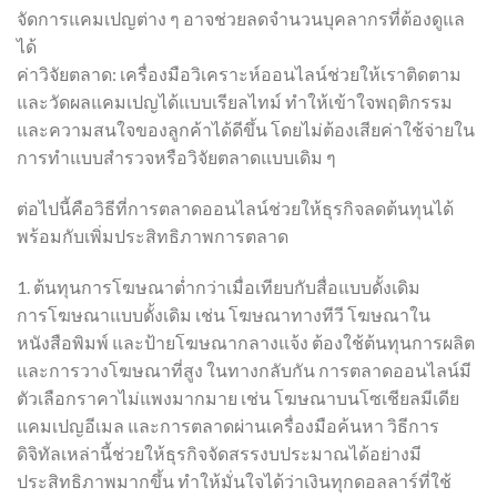
จัดการแคมเปญต่าง ๆ อาจช่วยลดจำนวนบุคลากรที่ต้องดูแล
ได้
ค่าวิจัยตลาด: เครื่องมือวิเคราะห์ออนไลน์ช่วยให้เราติดตาม
และวัดผลแคมเปญได้แบบเรียลไทม์ ทำให้เข้าใจพฤติกรรม
และความสนใจของลูกค้าได้ดีขึ้น โดยไม่ต้องเสียค่าใช้จ่ายใน
การทำแบบสำรวจหรือวิจัยตลาดแบบเดิม ๆ
ต่อไปนี้คือวิธีที่การตลาดออนไลน์ช่วยให้ธุรกิจลดต้นทุนได้
พร้อมกับเพิ่มประสิทธิภาพการตลาด
1. ต้นทุนการโฆษณาต่ำกว่าเมื่อเทียบกับสื่อแบบดั้งเดิม
การโฆษณาแบบดั้งเดิม เช่น โฆษณาทางทีวี โฆษณาใน
หนังสือพิมพ์ และป้ายโฆษณากลางแจ้ง ต้องใช้ต้นทุนการผลิต
และการวางโฆษณาที่สูง ในทางกลับกัน การตลาดออนไลน์มี
ตัวเลือกราคาไม่แพงมากมาย เช่น โฆษณาบนโซเชียลมีเดีย
แคมเปญอีเมล และการตลาดผ่านเครื่องมือค้นหา วิธีการ
ดิจิทัลเหล่านี้ช่วยให้ธุรกิจจัดสรรงบประมาณได้อย่างมี
ประสิทธิภาพมากขึ้น ทำให้มั่นใจได้ว่าเงินทุกดอลลาร์ที่ใช้