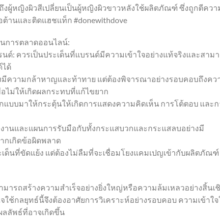
ผู้หญิงผิวสีเปลี่ยนเป็นผู้หญิงผิวขาวหลังใช้ผลิตภัณฑ์ ซึ่งถูกตีควา
สต่อต้านและติดแฮชแท็ก #donewithdove
 ในการตลาดออนไลน์:
รนด์: ควรเป็นประเด็นที่แบรนด์มีความเข้าใจอย่างแท้จริงและสาม
์ได้
องมีความกล้าหาญและท้าทาย แต่ต้องพิจารณาอย่างรอบคอบถึงคว
อไม่ให้เกิดผลกระทบที่แก้ไขยาก
วรออกแบบมาให้กระตุ้นให้เกิดการแสดงความคิดเห็น การโต้ตอบ และ
ทีมงานและแผนการรับมือกับทั้งกระแสบวกและกระแสลบอย่างมี
ากเกิดข้อผิดพลาด
เด็นที่ขัดแย้ง แต่ต้องไม่ลืมที่จะเชื่อมโยงแคมเปญเข้ากับผลิตภัณฑ์
ามารถสร้างความสำเร็จอย่างยิ่งใหญ่หรือความล้มเหลวอย่างสิ้นเช
ช้กลยุทธ์นี้จึงต้องอาศัยการวิเคราะห์อย่างรอบคอบ ความเข้าใ
ลัพธ์ที่อาจเกิดขึ้น