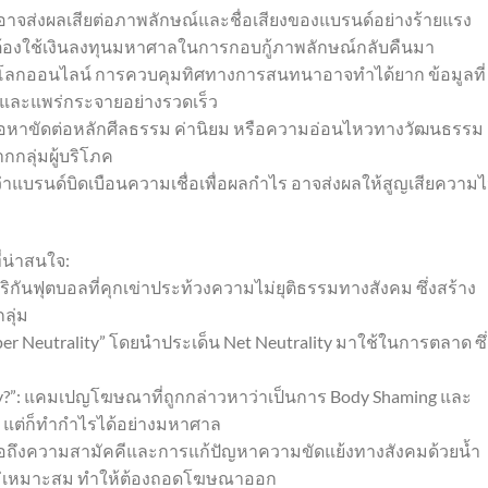
 อาจส่งผลเสียต่อภาพลักษณ์และชื่อเสียงของแบรนด์อย่างร้ายแรง
ละต้องใช้เงินลงทุนมหาศาลในการกอบกู้ภาพลักษณ์กลับคืนมา
นในโลกออนไลน์ การควบคุมทิศทางการสนทนาอาจทำได้ยาก ข้อมูลที่
นและแพร่กระจายอย่างรวดเร็ว
ื้อหาขัดต่อหลักศีลธรรม ค่านิยม หรือความอ่อนไหวทางวัฒนธรรม
กลุ่มผู้บริโภค
กว่าแบรนด์บิดเบือนความเชื่อเพื่อผลกำไร อาจส่งผลให้สูญเสียความไ
่น่าสนใจ:
ริกันฟุตบอลที่คุกเข่าประท้วงความไม่ยุติธรรมทางสังคม ซึ่งสร้าง
ลุ่ม
per Neutrality” โดยนำประเด็น Net Neutrality มาใช้ในการตลาด ซึ่
dy?”: แคมเปญโฆษณาที่ถูกกล่าวหาว่าเป็นการ Body Shaming และ
ก แต่ก็ทำกำไรได้อย่างมหาศาล
สื่อถึงความสามัคคีและการแก้ปัญหาความขัดแย้งทางสังคมด้วยน้ำ
ละไม่เหมาะสม ทำให้ต้องถอดโฆษณาออก