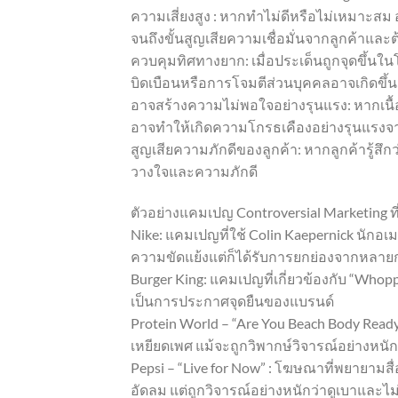
ความเสี่ยงสูง : หากทำไม่ดีหรือไม่เหมาะสม
จนถึงขั้นสูญเสียความเชื่อมั่นจากลูกค้าแ
ควบคุมทิศทางยาก: เมื่อประเด็นถูกจุดขึ้
บิดเบือนหรือการโจมตีส่วนบุคคลอาจเกิดขึ้
อาจสร้างความไม่พอใจอย่างรุนแรง: หากเน
อาจทำให้เกิดความโกรธเคืองอย่างรุนแรงจาก
สูญเสียความภักดีของลูกค้า: หากลูกค้ารู้สึ
วางใจและความภักดี
ตัวอย่างแคมเปญ Controversial Marketing ที
Nike: แคมเปญที่ใช้ Colin Kaepernick นักอเม
ความขัดแย้งแต่ก็ได้รับการยกย่องจากหลายก
Burger King: แคมเปญที่เกี่ยวข้องกับ “Whop
เป็นการประกาศจุดยืนของแบรนด์
Protein World – “Are You Beach Body Rea
เหยียดเพศ แม้จะถูกวิพากษ์วิจารณ์อย่างหนั
Pepsi – “Live for Now” : โฆษณาที่พยายาม
อัดลม แต่ถูกวิจารณ์อย่างหนักว่าดูเบาแ