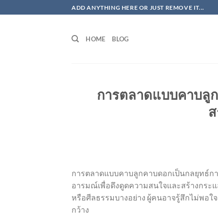
ข้าม
ADD ANYTHING HERE OR JUST REMOVE IT...
ไป
ยัง
HOME
BLOG
เนื้อหา
การตลาดแบบคาบลูกค
ส
การตลาดแบบคาบลูกคาบดอกเป็นกลยุทธ์การ
อารมณ์เพื่อดึงดูดความสนใจและสร้างกระแส
หรือศีลธรรมบางอย่าง ผู้คนอาจรู้สึกไม่พอ
กว้าง