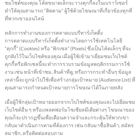
ชมไซต์ของคุณ โค้ดขนาดเล็กจะวางคุกกี้ลงในเบราว์เซอร์
ทำให้คุณสามารถ “ติดตาม” ผู้ใช้ด้วยโฆษณาที่เกี่ยวข้องทุกที่
ที่พวกเขาออนไลน์
หลักการทำงานของการตลาดแบบรีทาร์เก็ตติ้ง
การตลาดแบบรีทาร์เก็ตติ้งทำงานโดยการใช้เทคโนโลยี
“คุกกี้” (Cookies) หรือ “พิกเซล” (Pixels) ซึ่งเป็นโค้ดเล็กๆ ที่จะ
ถูกฝังไว้ในเว็บไซต์ของคุณ เมื่อผู้ใช้เข้ามาเยี่ยมชมเว็บไซต์
คุกกี้หรือพิกเซลนี้จะทำการรวบรวมข้อมูลพฤติกรรมการใช้
งาน เช่น หน้าที่เข้าชม, สินค้าที่ดู, หรือการกระทำอื่นๆ ข้อมูล
เหล่านี้จะถูกนำไปใช้เพื่อสร้างกลุ่มเป้าหมาย (Audience List) ที่
คุณสามารถกำหนดเป้าหมายการโฆษณาได้ในภายหลัง
เมื่อผู้ใช้กลุ่มเป้าหมายออกจากเว็บไซต์ของคุณและไปเยี่ยมชม
เว็บไซต์อื่น ๆ หรือแพลตฟอร์มโซเชียลมีเดียต่างๆ โฆษณาของ
คุณก็จะปรากฏขึ้นเพื่อเตือนความจำและกระตุ้นให้พวกเขา
กลับมาดำเนินการตามที่ต้องการ เช่น กลับมาซื้อสินค้า, สมัคร
สมาชิก, หรือติดต่อสอบถาม