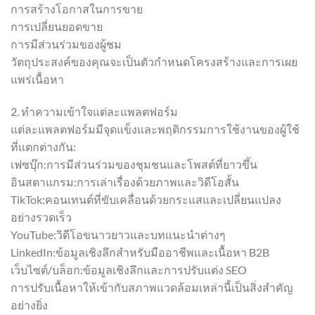
การสร้างโอกาสในการขาย
การเปลี่ยนยอดขาย
การมีส่วนร่วมของผู้ชม
วัตถุประสงค์ของคุณจะเป็นตัวกำหนดโครงสร้างและการเผย
แพร่เนื้อหา
2. ทำความเข้าใจแต่ละแพลตฟอร์ม
แต่ละแพลตฟอร์มมีจุดแข็งและพฤติกรรมการใช้งานของผู้ใช้
ที่แตกต่างกัน:
เฟซบุ๊ก:การมีส่วนร่วมของชุมชนและโพสต์ที่ยาวขึ้น
อินสตาแกรม:การเล่าเรื่องด้วยภาพและวิดีโอสั้น
TikTok:คอนเทนต์ที่ขับเคลื่อนด้วยกระแสและเปลี่ยนแปลง
อย่างรวดเร็ว
YouTube:วิดีโอขนาวยาวและบทแนะนำต่างๆ
LinkedIn:ข้อมูลเชิงลึกสำหรับมืออาชีพและเนื้อหา B2B
เว็บไซต์/บล็อก:ข้อมูลเชิงลึกและการปรับแต่ง SEO
การปรับเนื้อหาให้เข้ากับสภาพแวดล้อมเหล่านี้เป็นสิ่งสำคัญ
อย่างยิ่ง