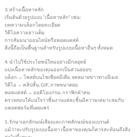
3. สร้างเนื้อหาหลัก
เริ่มต้นด้วยรูปแบบ “เนื้อหาหลัก” เช่น:
บทความบล็อกโดยละเอียด
วิดีโอความยาวเต็ม
การสัมมนาออนไลน์หรือพอดแคสต์
สิ่งนี้ถือเป็นพื้นฐานสำหรับรูปแบบเนื้อหาอื่นๆ ทั้งหมด
4. นำไปใช้ประโยชน์ใหม่อย่างมีกลยุทธ์
แบ่งเนื้อหาหลักของคุณออกเป็นส่วนย่อยๆ:
บล็อก → โพสต์บนโซเชียลมีเดีย, จดหมายข่าวทางอีเมล
วิดีโอ → คลิปสั้น, GIF, ภาพขนาดย่อ
พอดแคสต์ → ออดิโอแกรม, กราฟิกคำคม
ตรวจสอบให้แน่ใจว่าชิ้นงานแต่ละชิ้นมีความเหมาะสมกับ
แพลตฟอร์มที่เผยแพร่
5. รักษาเอกลักษณ์เสียงและภาพลักษณ์ของแบรนด์
แม้ว่าจะปรับรูปแบบเนื้อหา เนื้อหาของคุณก็ควรสะท้อนถึงสิ่ง
ต่อไปนี้เสมอ: