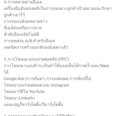
4. การตลาดผ่านอีเมล
เครื่องมืออันทรงพลังในการบ่มเพาะลูกค้าเป้าหมายและรักษา
ลูกค้าเอาไว้
การรณรงค์จดหมายข่าว
อีเมล์ส่งเสริมการขาย
ลำดับอีเมลอัตโนมัติ
การทดสอบ A/B สำหรับอีเมล
เทคนิคการสร้างเอกลักษณ์เฉพาะตัว
5. การโฆษณาแบบจ่ายต่อคลิก (PPC)
การโฆษณาแบบชำระเงินทำให้มองเห็นได้รวดเร็วและวัดผล
ได้
Google Ads (การค้นหา, การแสดงผล, การช้อปปิ้ง)
โฆษณาบน Facebook และ Instagram
โฆษณาวิดีโอ YouTube
โฆษณา LinkedIn
แคมเปญรีทาร์เก็ตติ้ง/รีมาร์เก็ตติ้ง
6. การตลาดแบบพันธมิตรและผู้มีอิทธิพล