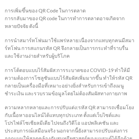
การเพิ่มขึ้นของ QR Code ในการตลาด
การกลับมาของ QR code ในการทำการตลาดอาจเกิดจาก
หลายปัจจัย ดังนี้
การนำสมาร์ทโฟนมาใช้แพร่หลาย:เนื่องจากแทบทุกคนมีสมา
ร์ทโฟน การสแกนรหัส QR จึงกลายเป็นการกระทำที่ราบรื่น
และใช้งานง่ายสำหรับผู้บริโภค
การโต้ตอบแบบไร้สัมผัส:การระบาดของ COVID-19 ทำให้มี
ความต้องการโซลูชันแบบไร้สัมผัสเพิ่มมากขึ้น ทำให้รหัส QR
กลายเป็นเครื่องมือที่เหมาะอย่างยิ่งสำหรับการเข้าถึงเมนู
ชำระเงิน และรวบรวมข้อมูลโดยไม่ต้องสัมผัสทางกายภาพ
ความหลากหลายและการปรับแต่ง:รหัส QR สามารถเชื่อมโยง
กับเนื้อหาออนไลน์ได้แทบทุกประเภท ตั้งแต่เว็บไซต์และ
โปรไฟล์โซเชียลมีเดีย ไปจนถึงวิดีโอ แอปพลิเคชัน และ
ประสบการณ์เสมือนจริง นอกจากนี้ยังสามารถปรับแต่งการ
ออกแบบให้สอดคล้องกับสุนทรียศาสตร์ของแบรนด์ได้อีกด้วย