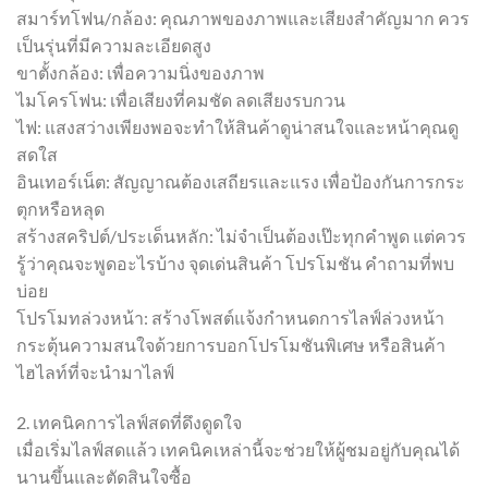
สมาร์ทโฟน/กล้อง: คุณภาพของภาพและเสียงสำคัญมาก ควร
เป็นรุ่นที่มีความละเอียดสูง
ขาตั้งกล้อง: เพื่อความนิ่งของภาพ
ไมโครโฟน: เพื่อเสียงที่คมชัด ลดเสียงรบกวน
ไฟ: แสงสว่างเพียงพอจะทำให้สินค้าดูน่าสนใจและหน้าคุณดู
สดใส
อินเทอร์เน็ต: สัญญาณต้องเสถียรและแรง เพื่อป้องกันการกระ
ตุกหรือหลุด
สร้างสคริปต์/ประเด็นหลัก: ไม่จำเป็นต้องเป๊ะทุกคำพูด แต่ควร
รู้ว่าคุณจะพูดอะไรบ้าง จุดเด่นสินค้า โปรโมชัน คำถามที่พบ
บ่อย
โปรโมทล่วงหน้า: สร้างโพสต์แจ้งกำหนดการไลฟ์ล่วงหน้า
กระตุ้นความสนใจด้วยการบอกโปรโมชันพิเศษ หรือสินค้า
ไฮไลท์ที่จะนำมาไลฟ์
2. เทคนิคการไลฟ์สดที่ดึงดูดใจ
เมื่อเริ่มไลฟ์สดแล้ว เทคนิคเหล่านี้จะช่วยให้ผู้ชมอยู่กับคุณได้
นานขึ้นและตัดสินใจซื้อ