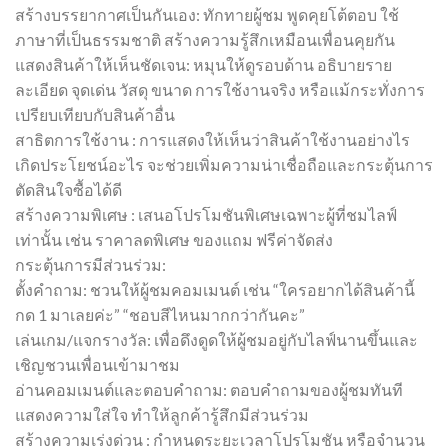
สร้างบรรยากาศเป็นกันเอง: ทักทายผู้ชม พูดคุยโต้ตอบ ใช้
ภาษาที่เป็นธรรมชาติ สร้างความรู้สึกเหมือนเพื่อนคุยกัน
แสดงสินค้าให้เห็นชัดเจน: หมุนให้ดูรอบด้าน อธิบายราย
ละเอียด จุดเด่น วัสดุ ขนาด การใช้งานจริง หรือแม้กระทั่งการ
เปรียบเทียบกับสินค้าอื่น
สาธิตการใช้งาน : การแสดงให้เห็นว่าสินค้าใช้งานอย่างไร
เกิดประโยชน์อะไร จะช่วยเพิ่มความน่าเชื่อถือและกระตุ้นการ
ตัดสินใจซื้อได้ดี
สร้างความพิเศษ : เสนอโปรโมชันพิเศษเฉพาะผู้ที่ชมไลฟ์
เท่านั้น เช่น ราคาลดพิเศษ ของแถม ฟรีค่าจัดส่ง
กระตุ้นการมีส่วนร่วม:
ตั้งคำถาม: ชวนให้ผู้ชมคอมเมนต์ เช่น “ใครอยากได้สินค้านี้
กด 1 มาเลยค่ะ” “ชอบสีไหนมากกว่ากันคะ”
เล่นเกม/แจกรางวัล: เพื่อดึงดูดให้ผู้ชมอยู่กับไลฟ์นานขึ้นและ
เชิญชวนเพื่อนเข้ามาชม
อ่านคอมเมนต์และตอบคำถาม: ตอบคำถามของผู้ชมทันที
แสดงความใส่ใจ ทำให้ลูกค้ารู้สึกมีส่วนร่วม
สร้างความเร่งด่วน : กำหนดระยะเวลาโปรโมชัน หรือจำนวน