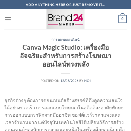
ข้าม
ADD ANYTHING HERE OR JUST REMOVE IT...
ไป
ยัง
0
เนื้อหา
การตลาดออนไลน์
Canva Magic Studio: เครื่องมือ
อัจฉริยะสำหรับการสร้างโฆษณา
ออนไลน์ทรงพลัง
POSTED ON
12/05/2026
BY
NOI
ธุรกิจต่างๆ ต้องการคอนเทนต์สร้างสรรค์ที่ดึงดูดความสนใจ
ได้อย่างรวดเร็ว การออกแบบโฆษณาในอดีตต้องอาศัยทักษะ
การออกแบบกราฟิกจากมืออาชีพ ซอฟต์แวร์ราคาแพงและ
เวลาจำนวนมาก แต่ปัจจุบัน เทคโนโลยีได้เปลี่ยนวิธีการสร้าง
คอนเทนต์ของนักการตลาด และหนึ่งในเครื่องมือยอดนิยมคือ