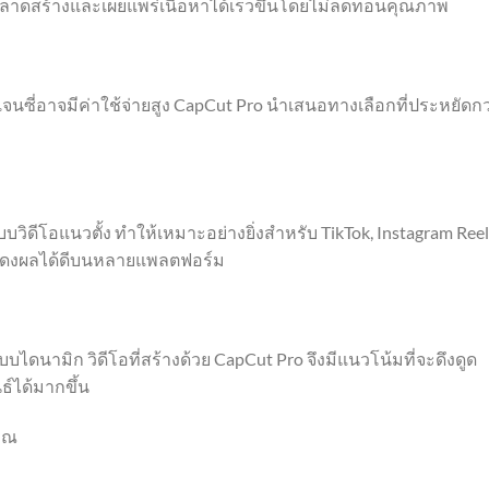
รตลาดสร้างและเผยแพร่เนื้อหาได้เร็วขึ้นโดยไม่ลดทอนคุณภาพ
เจนซี่อาจมีค่าใช้จ่ายสูง CapCut Pro นำเสนอทางเลือกที่ประหยัดกว
บวิดีโอแนวตั้ง ทำให้เหมาะอย่างยิ่งสำหรับ TikTok, Instagram Reel
์แสดงผลได้ดีบนหลายแพลตฟอร์ม
นามิก วิดีโอที่สร้างด้วย CapCut Pro จึงมีแนวโน้มที่จะดึงดูด
์ได้มากขึ้น
คุณ