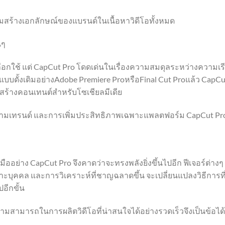
สริมสร้างเอกลักษณ์ของแบรนด์ในเนื้อหาวิดีโอทั้งหมด
นๆ
เลือกใช้ แต่ CapCut Pro โดดเด่นในเรื่องความสมดุลระหว่างความเร
แบบดั้งเดิมอย่างAdobe Premiere ProหรือFinal Cut Proแล้ว CapCu
ารสร้างคอนเทนต์สำหรับโซเชียลมีเดีย
ดตามเทรนด์ และการเพิ่มประสิทธิภาพเฉพาะแพลตฟอร์ม CapCut Pr
องมืออย่าง CapCut Pro จึงคาดว่าจะทรงพลังยิ่งขึ้นไปอีก ฟีเจอร์ต่างๆ
พาะบุคคล และการวิเคราะห์ที่ชาญฉลาดขึ้น จะเปลี่ยนแปลงวิธีการที
อีกขั้น
ามสามารถในการผลิตวิดีโอที่น่าสนใจได้อย่างรวดเร็วจึงเป็นข้อได้