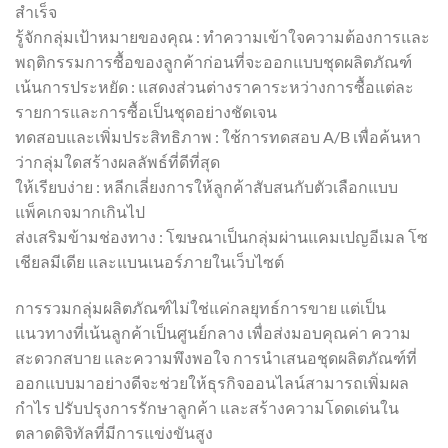
สำเร็จ
รู้จักกลุ่มเป้าหมายของคุณ : ทำความเข้าใจความต้องการและ
พฤติกรรมการซื้อของลูกค้าก่อนที่จะออกแบบชุดผลิตภัณฑ์
เน้นการประหยัด : แสดงส่วนต่างราคาระหว่างการซื้อแต่ละ
รายการและการซื้อเป็นชุดอย่างชัดเจน
ทดสอบและเพิ่มประสิทธิภาพ : ใช้การทดสอบ A/B เพื่อค้นหา
ว่ากลุ่มใดสร้างผลลัพธ์ที่ดีที่สุด
ให้เรียบง่าย : หลีกเลี่ยงการให้ลูกค้าสับสนกับตัวเลือกแบบ
แพ็คเกจมากเกินไป
ส่งเสริมข้ามช่องทาง : โฆษณาเป็นกลุ่มผ่านแคมเปญอีเมล โซ
เชียลมีเดีย และแบนเนอร์ภายในเว็บไซต์
การรวมกลุ่มผลิตภัณฑ์ไม่ใช่แค่กลยุทธ์การขาย แต่เป็น
แนวทางที่เน้นลูกค้าเป็นศูนย์กลาง เพื่อส่งมอบคุณค่า ความ
สะดวกสบาย และความพึงพอใจ การนำเสนอชุดผลิตภัณฑ์ที่
ออกแบบมาอย่างดีจะช่วยให้ธุรกิจออนไลน์สามารถเพิ่มผล
กำไร ปรับปรุงการรักษาลูกค้า และสร้างความโดดเด่นใน
ตลาดดิจิทัลที่มีการแข่งขันสูง