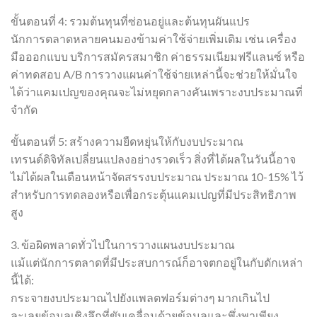
ขั้นตอนที่ 4: รวมต้นทุนที่ซ่อนอยู่และต้นทุนผันแปร
นักการตลาดหลายคนมองข้ามค่าใช้จ่ายเพิ่มเติม เช่น เครื่อง
มือออกแบบ บริการสมัครสมาชิก ค่าธรรมเนียมฟรีแลนซ์ หรือ
ค่าทดสอบ A/B การวางแผนค่าใช้จ่ายเหล่านี้จะช่วยให้มั่นใจ
ได้ว่าแคมเปญของคุณจะไม่หยุดกลางคันเพราะงบประมาณที่
จำกัด
ขั้นตอนที่ 5: สร้างความยืดหยุ่นให้กับงบประมาณ
เทรนด์ดิจิทัลเปลี่ยนแปลงอย่างรวดเร็ว สิ่งที่ได้ผลในวันนี้อาจ
ไม่ได้ผลในเดือนหน้าจัดสรรงบประมาณ ประมาณ 10-15% ไว้
สำหรับการทดลองหรือเพื่อกระตุ้นแคมเปญที่มีประสิทธิภาพ
สูง
3. ข้อผิดพลาดทั่วไปในการวางแผนงบประมาณ
แม้แต่นักการตลาดที่มีประสบการณ์ก็อาจตกอยู่ในกับดักเหล่า
นี้ได้:
กระจายงบประมาณไปยังแพลตฟอร์มต่างๆ มากเกินไป
ละเลยข้อมูลเชิงลึกที่ขับเคลื่อนด้วยข้อมูลและพึ่งพาเพียง