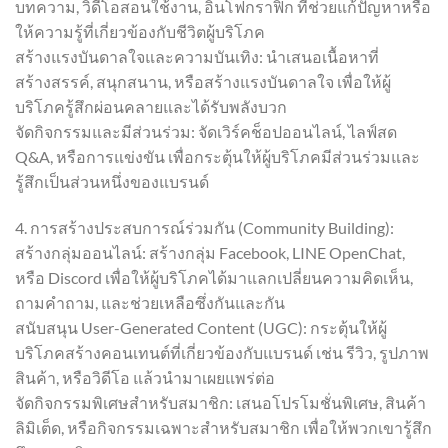
บทความ, วิดีโอสอนใช้งาน, อินโฟกราฟิก ที่ช่วยแก้ปัญหาหรือ
ให้ความรู้ที่เกี่ยวข้องกับชีวิตผู้บริโภค
สร้างแรงบันดาลใจและความบันเทิง: นำเสนอเนื้อหาที่
สร้างสรรค์, สนุกสนาน, หรือสร้างแรงบันดาลใจ เพื่อให้ผู้
บริโภครู้สึกผ่อนคลายและได้รับพลังบวก
จัดกิจกรรมและมีส่วนร่วม: จัดเวิร์คช็อปออนไลน์, ไลฟ์สด
Q&A, หรือการแข่งขัน เพื่อกระตุ้นให้ผู้บริโภคมีส่วนร่วมและ
รู้สึกเป็นส่วนหนึ่งของแบรนด์
4. การสร้างประสบการณ์ร่วมกัน (Community Building):
สร้างกลุ่มออนไลน์: สร้างกลุ่ม Facebook, LINE OpenChat,
หรือ Discord เพื่อให้ผู้บริโภคได้มาแลกเปลี่ยนความคิดเห็น,
ถามคำถาม, และช่วยเหลือซึ่งกันและกัน
สนับสนุน User-Generated Content (UGC): กระตุ้นให้ผู้
บริโภคสร้างคอนเทนต์ที่เกี่ยวข้องกับแบรนด์ เช่น รีวิว, รูปภาพ
สินค้า, หรือวิดีโอ แล้วนำมาเผยแพร่ต่อ
จัดกิจกรรมพิเศษสำหรับสมาชิก: เสนอโปรโมชั่นพิเศษ, สินค้า
ลิมิเต็ด, หรือกิจกรรมเฉพาะสำหรับสมาชิก เพื่อให้พวกเขารู้สึก