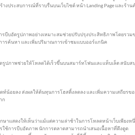
งประสบการณ์ที่ราบรื่นบนเว็บไซต์ หน้า Landing Page และร้านค
็ว การบีบอัดรูปภาพอย่างเหมาะสมช่วยปรับปรุงประสิทธิภาพโดยรวม
ในผลการค้นหา และเพิ่มปริมาณการเข้าชมแบบออร์แกนิค
บอัดรูปภาพช่วยให้โหลดได้เร็วขึ้นบนสมาร์ทโฟนและแท็บเล็ต สนับสน
วิดท์น้อยลง ส่งผลให้ต้นทุนการโฮสติ้งลดลง และเพิ่มความเสถียรขอ
มาก
กษาแสดงให้เห็นว่าแม้แต่ความล่าช้าในการโหลดหน้าเว็บเพียงหนึ
รใช้การบีบอัดภาพ นักการตลาดสามารถนำเสนอเนื้อหาที่ดึงดูด