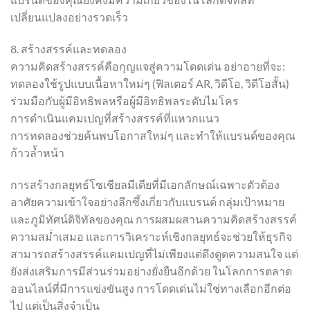
เปลี่ยนแปลงอย่างรวดเร็ว
8. สร้างสรรค์และทดลอง
ความคิดสร้างสรรค์คือกุญแจสู่ความโดดเด่น อย่าอายที่จะ:
ทดลองใช้รูปแบบเนื้อหาใหม่ๆ (ฟิลเตอร์ AR, วิดีโอ, วิดีโอสั้น)
ร่วมมือกับผู้มีอิทธิพลหรือผู้มีอิทธิพลระดับไมโคร
การดำเนินแคมเปญที่สร้างสรรค์ที่แหวกแนว
การทดลองช่วยค้นพบโอกาสใหม่ๆ และทำให้แบรนด์ของคุณ
ก้าวล้ำหน้า
การสร้างกลยุทธ์โซเชียลมีเดียที่มีเอกลักษณ์เฉพาะตัวต้อง
อาศัยความเข้าใจอย่างลึกซึ้งเกี่ยวกับแบรนด์ กลุ่มเป้าหมาย
และภูมิทัศน์ดิจิทัลของคุณ การผสมผสานความคิดสร้างสรรค์
ความสม่ำเสมอ และการวิเคราะห์เชิงกลยุทธ์จะช่วยให้ธุรกิจ
สามารถสร้างสรรค์แคมเปญที่ไม่เพียงแต่ดึงดูดความสนใจ แต่
ยังส่งเสริมการมีส่วนร่วมอย่างยั่งยืนอีกด้วย ในโลกการตลาด
ออนไลน์ที่มีการแข่งขันสูง การโดดเด่นไม่ใช่ทางเลือกอีกต่อ
ไป แต่เป็นสิ่งจำเป็น