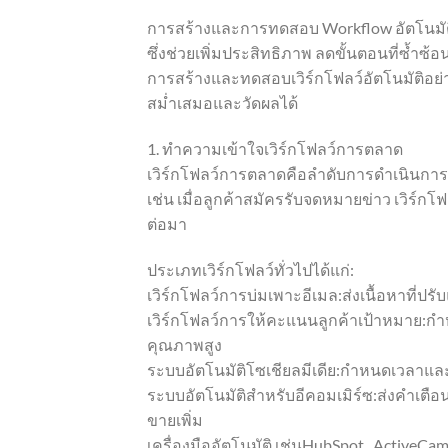
การสร้างและการทดสอบ Workflow อัตโนมัต
ซึ่งช่วยเพิ่มประสิทธิภาพ ลดขั้นตอนที่ซ้ำซ
การสร้างและทดสอบเวิร์กโฟลว์อัตโนมัติอย่างมี
สม่ำเสมอและวัดผลได้
1. ทำความเข้าใจเวิร์กโฟลว์การตลาด
เวิร์กโฟลว์การตลาดคือลำดับการดำเนินการอั
เช่น เมื่อลูกค้าสมัครรับจดหมายข่าว เวิร์กโ
ต่อมา
ประเภทเวิร์กโฟลว์ทั่วไปได้แก่:
เวิร์กโฟลว์การบ่มเพาะอีเมล:ส่งเนื้อหาที่ปรั
เวิร์กโฟลว์การให้คะแนนลูกค้าเป้าหมาย:กำ
คุณภาพสูง
ระบบอัตโนมัติโซเชียลมีเดีย:กำหนดเวลาและ
ระบบอัตโนมัติสำหรับอีคอมเมิร์ซ:ส่งคำเตือน
ขายเพิ่ม
เครื่องมืออัตโนมัติ เช่นHubSpot , ActiveC