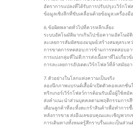
อัตราการแปลงที่ได้รับการปรับปรุง:เวิร์กโฟ
ข้อมูลเชิงลึกที่ขับเคลื่อนด้วยข้อมูล:เครื่องม
6. ข้อผิดพลาดทั่วไปที่ควรหลีกเลี่ยง
ระบบอัตโนมัติมากเกินไป:ข้อความอัตโนมัติม
ละเลยการสัมผัสของมนุษย์:สร้างสมดุลระหว่
การขาดการทดสอบ:การข้ามการทดสอบอาจส่
การแบ่งกลุ่มที่ไม่ดี:การส่งเนื้อหาที่ไม่เกี
การละเลยการอัปเดต:เวิร์กโฟลว์ที่ล้าสมัยอา
7. ตัวอย่างในโลกแห่งความเป็นจริง
ลองนึกภาพแบรนด์เสื้อผ้าเปิดตัวคอลเลกชั่
ทริกเกอร์เวิร์กโฟลว์การต้อนรับเมื่อผู้ใช้สม
ส่งคำแนะนำส่วนบุคคลตามพฤติกรรมการสืบ
เตือนลูกค้าที่ละทิ้งตะกร้าสินค้าเพื่อทำการซื้
หลังการขาย ส่งอีเมลขอบคุณและเชิญพวกเ
การเดินทางทั้งหมดรู้สึกราบรื่นและเป็นส่วนตั