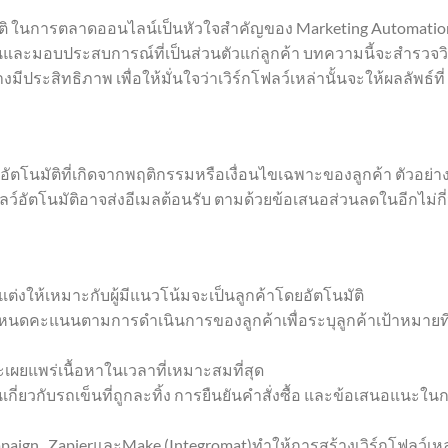
ิ ในการตลาดออนไลน์เป็นหัวใจสำคัญของ Marketing Automatio
้อนและมอบประสบการณ์ที่เป็นส่วนตัวแก่ลูกค้า บทความนี้จะสำรวจวิ
ประสิทธิภาพ เพื่อให้มั่นใจว่าเวิร์กโฟลว์เหล่านั้นจะให้ผลลัพธ์ที่
ตโนมัติที่เกิดจากพฤติกรรมหรือเงื่อนไขเฉพาะของลูกค้า ตัวอย่า
ฟลว์อัตโนมัติอาจส่งอีเมลต้อนรับ ตามด้วยข้อเสนอส่วนลดในอีกไม่กี่
บแต่งให้เหมาะกับผู้มีแนวโน้มจะเป็นลูกค้าโดยอัตโนมัติ
หนดคะแนนตามการดำเนินการของลูกค้าเพื่อระบุลูกค้าเป้าหมายที่
เผยแพร่เนื้อหาในเวลาที่เหมาะสมที่สุด
เกี่ยวกับรถเข็นที่ถูกละทิ้ง การยืนยันคำสั่งซื้อ และข้อเสนอแนะใน
ampaign , ZapierและMake (Integromat)ทำให้การสร้างเวิร์กโฟลว์เหล