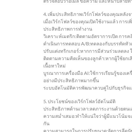
ตรวจสอบว่าอีเมล ข้อความ และหน้าปลายทา
4. เพิ่มประสิทธิภาพเวิร์กโฟลว์ของคุณหลังจ
เมื่อเวิร์กโฟลว์ของคุณเปิดใช้งานแล้ว การเ
ประสิทธิภาพการทำงาน
วิเคราะห์เมตริก:ติดตามอัตราการเปิด การค
ดำเนินการทดสอบ A/B:ทดลองกับบรรทัดหัวเร
ปรับแต่งทริกเกอร์:หากการมีส่วนร่วมลดลง 
ติดตามความคิดเห็นของลูกค้า:หากผู้ใช้ยก
เนื้อหาใหม่
บูรณาการเครื่องมือ AI:ใช้การเรียนรู้ของเ
อย่างมีประสิทธิภาพมากขึ้น
ระบบอัตโนมัติควรพัฒนาควบคู่ไปกับธุรกิ
5. ประโยชน์ของเวิร์กโฟลว์อัตโนมัติ
ประสิทธิภาพด้านเวลา:ลดภาระงานด้วยตนเอง 
ความสม่ำเสมอ:ทำให้แน่ใจว่าผู้มีแนวโน้มจ
กัน
ความสามารถในการปรับขนาด:จัดการลีดนับพั