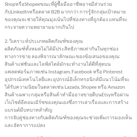
ShopหรือShopeeขณะที่ผู้ซื้อมืออาชีพอาจมีส่วนร่วม
กับLinkedInหรือตลาด B2B มากกว่า การรู้จักกลุ่มเป้าหมาย
ของคุณจะช่วยให้คุณมุ่งเน้นไปที่ช่องทางที่ถูกต้อง แทนที่จะ
กระจายความพยายามมากเกินไป
2. วิเคราะห์ประเภทผลิตภัณฑ์ของคุณ
ผลิตภัณฑ์ทั้งหมดไม่ได้มีประสิทธิภาพเท่ากันในทุกช่อง
ทางการขาย ลองพิจารณาลักษณะของข้อเสนอของคุณ:
สินค้าแฟชั่นและไลฟ์สไตล์มักจะทำงานได้ดีที่สุดบน
แพลตฟอร์มภาพเช่น Instagram, Facebook หรือ Pinterest
อุปกรณ์เทคโนโลยีและอุปกรณ์อิเล็กทรอนิกส์มีแนวโน้มที่จะ
ได้รับความนิยมในตลาดเช่น Lazada, Shopee หรือ Amazon
สินค้าเฉพาะกลุ่มหรือสินค้าทำมืออาจขายดีบนEtsyหรือผ่าน
เว็บไซต์อีคอมเมิร์ซของคุณเองซึ่งการเล่าเรื่องและการสร้าง
แบรนด์มีบทบาทสำคัญ
การจับคู่ช่องทางกับผลิตภัณฑ์ของคุณจะช่วยเพิ่มการมองเห็น
และอัตราการแปลง