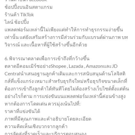
ช้อปปิ้งบนอินสตาแกรม
ร้านค้า TikTok
ไลน์ ช้อปปิ้ง
แพลตฟอร์มเหล่านี้ไม่เพียงแต่ทำให้การทำธุรกรรมง่ายขึ้น
เท่านั้น แต่ยังเสริมสร้างการมีส่วนร่วมกับแบรนด์ผ่านภาพ บท
วิจารณ์ และเนื้อหาที่ผู้ใช้สร้างขึ้นอีกด้วย
6. พิจารณาตลาดเพื่อการเข้าถึงที่กว้างขึ้น
ตลาดอีคอมเมิร์ซอย่างShopee , Lazada , AmazonและJD
Centralนำเสนอฐานลูกค้าเดิมและการสนับสนุนด้านโลจิสติ
กส์ที่แข็งแกร่ง เหมาะสำหรับธุรกิจใหม่หรือธุรกิจขนาดเล็กที่
ต้องการเข้าถึงลูกค้าได้ทันทีโดยไม่ต้องสร้างเว็บไซต์ตั้งแต่ต้น
อย่างไรก็ตาม การแข่งขันบนแพลตฟอร์มเหล่านี้ค่อนข้างสูง
หากต้องการโดดเด่น ควรมุ่งเน้นไปที่:
ราคาที่แข่งขันได้
ภาพที่มีคุณภาพและคำอธิบายโดยละเอียด
ความคิดเห็นเชิงบวกจากลูกค้า
การจัดส่งที่รวดเร็วและบริการตอบสนอง