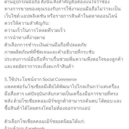
ผ่านอุปกรณ์มือถือ ดังนั้น สิ่งสำคัญคือต้องแน่ใจว่าช่อง
ทางการขายของคุณรองรับการใช้งานบนมือถือไม่ว่าจะเป็น
เว็บไซต์ แอปพลิเคชัน หรือรายการสินค้าในตลาดออนไลน์
ควรให้ความสำคัญกับ:
ความเร็วในการโหลดที่รวดเร็ว
การนำทางที่ง่ายดาย
ตัวเลือกการชำระเงินผ่านมือถือที่ปลอดภัย
ภาพผลิตภัณฑ์ที่ชัดเจนและคำอธิบายที่กระชับ
ประสบการณ์มือถือที่ราบรื่นช่วยเพิ่มความพึงพอใจของลูกค้า
และลดอัตราการละทิ้งตะกร้าสินค้า
5. ใช้ประโยชน์จาก Social Commerce
แพลตฟอร์มโซเชียลมีเดียได้พัฒนาไปไกลเกินกว่าแค่เครื่อง
มือสื่อสาร แต่ปัจจุบันกลับกลายเป็นเครื่องมือการขายที่ทรง
พลัง ด้วยโซเชียลคอมเมิร์ซลูกค้าสามารถค้นพบ โต้ตอบ และ
ซื้อสินค้าได้โดยตรงโดยไม่ต้องออกจากแอป
ตัวเลือกโซเชียลคอมเมิร์ซยอดนิยมได้แก่:
ร้านค้าบน Facebook