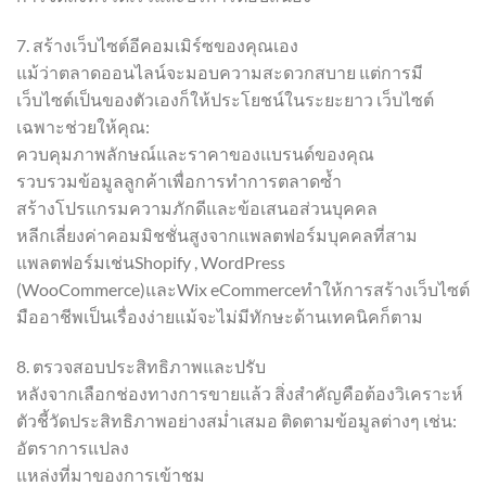
7. สร้างเว็บไซต์อีคอมเมิร์ซของคุณเอง
แม้ว่าตลาดออนไลน์จะมอบความสะดวกสบาย แต่การมี
เว็บไซต์เป็นของตัวเองก็ให้ประโยชน์ในระยะยาว เว็บไซต์
เฉพาะช่วยให้คุณ:
ควบคุมภาพลักษณ์และราคาของแบรนด์ของคุณ
รวบรวมข้อมูลลูกค้าเพื่อการทำการตลาดซ้ำ
สร้างโปรแกรมความภักดีและข้อเสนอส่วนบุคคล
หลีกเลี่ยงค่าคอมมิชชั่นสูงจากแพลตฟอร์มบุคคลที่สาม
แพลตฟอร์มเช่นShopify , WordPress
(WooCommerce)และWix eCommerceทำให้การสร้างเว็บไซต์
มืออาชีพเป็นเรื่องง่ายแม้จะไม่มีทักษะด้านเทคนิคก็ตาม
8. ตรวจสอบประสิทธิภาพและปรับ
หลังจากเลือกช่องทางการขายแล้ว สิ่งสำคัญคือต้องวิเคราะห์
ตัวชี้วัดประสิทธิภาพอย่างสม่ำเสมอ ติดตามข้อมูลต่างๆ เช่น:
อัตราการแปลง
แหล่งที่มาของการเข้าชม