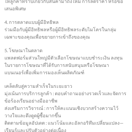
ให้ลูกค้าทราบเกี่ยวกับสินค้ามาถึงใหม่ การลดราคา หรือข้อ
เสนอพิเศษ
4. การตลาดแบบผู้มีอิทธิพล
ร่วมมือกับผู้มีอิทธิพลหรือผู้มีอิทธิพลระดับไมโครในกลุ่ม
เฉพาะของคุณเพื่อขยายการเข้าถึงของคุณ
5. โฆษณาในตลาด
แพลตฟอร์มส่วนใหญ่มีตัวเลือกโฆษณาแบบชำระเงิน ลงทุน
ในรายการโฆษณาที่ได้รับการสนับสนุนหรือโฆษณา
แบนเนอร์เพื่อเพิ่มการมองเห็นผลิตภัณฑ์
เคล็ดลับสู่ความสำเร็จในระยะยาว
มุ่งเน้นการบริการลูกค้า : ตอบคำถามอย่างรวดเร็วและจัดการ
ข้อร้องเรียนอย่างมืออาชีพ
ส่งเสริมการวิจารณ์ : การให้คะแนนเชิงบวกสร้างความไว้
วางใจและดึงดูดผู้ซื้อมากขึ้น
ติดตามข้อมูลอัปเดต : แนวโน้มและอัลกอริทึมเปลี่ยนแปลง—
เรียนรู้และปรับตัวอย่างต่อเนื่อง