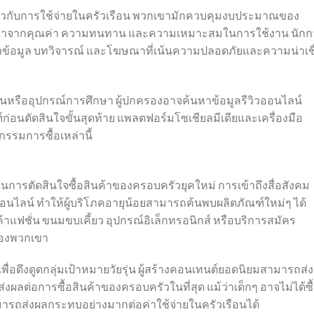
เกี่ยวกับการใช้จ่ายในครัวเรือน พวกเขามักควบคุมงบประมาณของ
ณาจากคุณค่า ความทนทาน และความเหมาะสมในการใช้งาน นักก
้อหาข้อมูล บทวิจารณ์ และโฆษณาที่เน้นความปลอดภัยและความน่าเชื
นบ้านหรืออุปกรณ์การศึกษา ผู้ปกครองอาจค้นหาข้อมูลรีวิวออนไลน์
่อนตัดสินใจขั้นสุดท้าย แพลตฟอร์มโซเชียลมีเดียและเครื่องมือ
รรมการซื้อเหล่านี้
กในการตัดสินใจซื้อสินค้าของครอบครัวยุคใหม่ การเข้าถึงสื่อสังคม
นไลน์ ทำให้ผู้บริโภคอายุน้อยสามารถค้นพบผลิตภัณฑ์ใหม่ๆ ได้
าแฟชั่น ขนมขบเคี้ยว อุปกรณ์อิเล็กทรอนิกส์ หรือบริการสมัคร
ของพวกเขา
่อดึงดูดกลุ่มเป้าหมายวัยรุ่น ผู้สร้างคอนเทนต์ยอดนิยมสามารถส่ง
ส่งผลต่อการซื้อสินค้าของครอบครัวในที่สุด แม้ว่าเด็กๆ อาจไม่ได้ซื
ถส่งผลกระทบอย่างมากต่อค่าใช้จ่ายในครัวเรือนได้