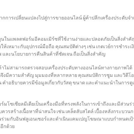
กการเปลี่ยนแปลงไปสู่การขายออนไลน์ ผู้ค้าปลีกเครื่องประดับจำ
ทุนในแพลตฟอร์มอีคอมเมิร์ซที่ใช้งานง่ายและปลอดภัยเป็นสิ่งสำคั
ให้เหมาะกับอุปกรณ์มือถือ คุณสมบัติต่างๆ เช่น เกตเวย์การชำระเงิ
พ และนโยบายการคืนสินค้าที่ชัดเจน ถือเป็นสิ่งสำคัญ
กค้าไม่สามารถตรวจสอบเครื่องประดับทางออนไลน์ทางกายภาพได้
ึงมีความสำคัญ มุมมองที่หลากหลาย คุณสมบัติการซูม และวิดีโอ
ึ้น คำอธิบายควรมีข้อมูลเกี่ยวกับวัสดุ ขนาด และคำแนะนำในการด
มโซเชียลมีเดียเป็นเครื่องมือที่ทรงพลังในการเข้าถึงและมีส่วนร่
ะดับควรสร้างเนื้อหาที่น่าสนใจ เช่น เคล็ดลับสไตล์ เบื้องหลังกระบวน
นร่วมกับอินฟลูเอนเซอร์และดำเนินแคมเปญโฆษณาแบบกำหนดเป้
อีกด้วย