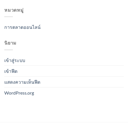
หมวดหมู่
การตลาดออนไลน์
นิยาม
เข้าสู่ระบบ
เข้าฟีด
แสดงความเห็นฟีด
WordPress.org