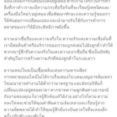
ออนไลน์มีการเปลี่ยนแปลงอยู่เสมอ หากเรามีใจรักในการทำ
สิ่งที่เราทำ เราจะมีความกระตือรือร้นที่จะเรียนรู้เทคนิคและ
เครื่องมือใหม่ๆ อยู่เสมอ เพื่อพัฒนาทักษะและความรู้ของเรา
ให้ทันต่อการเปลี่ยนแปลง และนำมาปรับใช้กับการทำการ
ตลาดของเราให้มีประสิทธิภาพยิ่งขึ้น
ความน่าเชื่อถือและความจริงใจ: ความรักและความเชื่อมั่นที่
เรามีต่อสินค้าหรือบริการของเราจะถูกส่งต่อไปยังลูกค้า ทำให้
พวกเขารู้สึกถึงความจริงใจและความน่าเชื่อถือ ซึ่งเป็นปัจจัย
สำคัญในการสร้างความภักดีของลูกค้าในระยะยาว
ความหลงใหลเป็นเชื้อเพลิงแห่งความพากเพียร
การตลาดออนไลน์ไม่ได้ราบรื่นเสมอไป แคมเปญอาจล้มเหลว
โฆษณาอาจทำงานได้ต่ำกว่ามาตรฐาน และอัลกอริทึมก็
เปลี่ยนแปลงอยู่ตลอดเวลา หากขาดความผูกพันทางอารมณ์
กับงานของคุณ ก็อาจรู้สึกท้อแท้ได้ง่าย อย่างไรก็ตาม ความ
หลงใหลจะช่วยให้คุณฝ่าฟันความล้มเหลวและเรียนรู้จาก
ความผิดพลาดได้ ทำให้คุณรู้สึกมีแรงบันดาลใจที่จะลองอีก
ครั้ง ปรับตัว และเติบโต