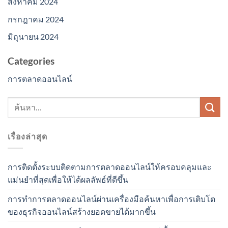
สิงหาคม 2024
กรกฎาคม 2024
มิถุนายน 2024
Categories
การตลาดออนไลน์
เรื่องล่าสุด
การติดตั้งระบบติดตามการตลาดออนไลน์ให้ครอบคลุมและ
แม่นยำที่สุดเพื่อให้ได้ผลลัพธ์ที่ดีขึ้น
การทำการตลาดออนไลน์ผ่านเครื่องมือค้นหาเพื่อการเติบโต
ของธุรกิจออนไลน์สร้างยอดขายได้มากขึ้น