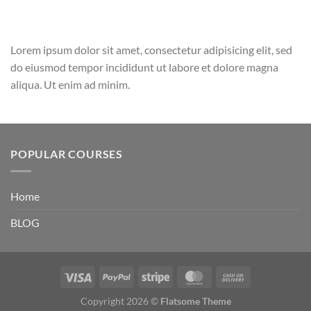
Lorem ipsum dolor sit amet, consectetur adipisicing elit, sed
do eiusmod tempor incididunt ut labore et dolore magna
aliqua. Ut enim ad minim.
POPULAR COURSES
Home
BLOG
Copyright 2026 ©
Flatsome Theme