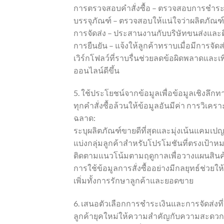
การตรวจสอบคำสั่งซื้อ – ตรวจสอบการชำระเ
บรรจุภัณฑ์ – ตรวจสอบให้แน่ใจว่าผลิตภัณฑ
การจัดส่ง – ประสานงานกับบริษัทขนส่งแล
การยืนยัน – แจ้งให้ลูกค้าทราบเมื่อมีการจัด
เวิร์กโฟลว์ที่ราบรื่นช่วยลดข้อผิดพลาดแล
ออนไลน์ดีขึ้น
5. ใช้ประโยชน์จากข้อมูลเพื่อข้อมูลเชิงลึ
ทุกคำสั่งซื้อล้วนให้ข้อมูลอันมีค่า การวิ
ฉลาด:
ระบุผลิตภัณฑ์ขายดีที่สุดและมุ่งเน้นแคมเป
แบ่งกลุ่มลูกค้าสำหรับโปรโมชันที่ตรงเป้าห
ติดตามแนวโน้มตามฤดูกาลเพื่อวางแผนสิน
การใช้ข้อมูลการสั่งซื้ออย่างมีกลยุทธ์ช่ว
เพิ่มทั้งการรักษาลูกค้าและยอดขาย
6. เสนอตัวเลือกการชำระเงินและการจัดส่งที่ย
ลูกค้ายุคใหม่ให้ความสำคัญกับความสะดวก