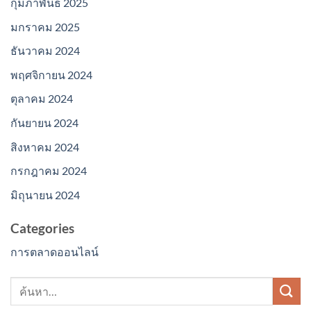
กุมภาพันธ์ 2025
มกราคม 2025
ธันวาคม 2024
พฤศจิกายน 2024
ตุลาคม 2024
กันยายน 2024
สิงหาคม 2024
กรกฎาคม 2024
มิถุนายน 2024
Categories
การตลาดออนไลน์