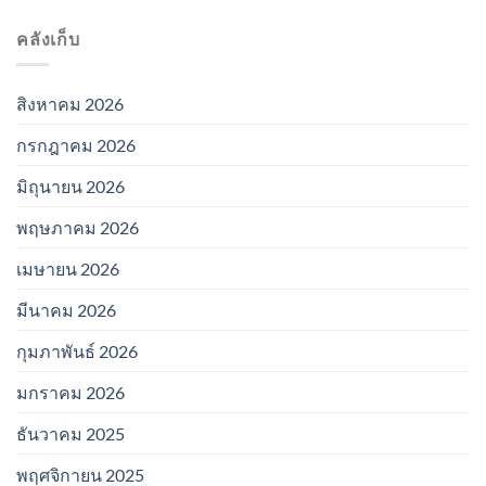
คลังเก็บ
สิงหาคม 2026
กรกฎาคม 2026
มิถุนายน 2026
พฤษภาคม 2026
เมษายน 2026
มีนาคม 2026
กุมภาพันธ์ 2026
มกราคม 2026
ธันวาคม 2025
พฤศจิกายน 2025