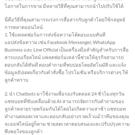
โอกาสในการขาย มีหลายวิธีที่คุณสามารถนำไปปรับใช้ได้
นี่คือวิธีที่คุณสามารถเร่งการสื่อสารกับลูกค้าโดยใช้กลยุทธ์
การตลาดออนไลน์
1. ใช้แพลตฟอร์มการส่งข้อความโต้ตอบแบบทันที
แอปส่งข้อความ เช่น Facebook Messenger, WhatsApp
Business และ Line Official เป็นเครื่องมือสำคัญสำหรับการสื่อ
สารแบบเรียลไทม์ แพลตฟอร์มเหล่านี้ช่วยให้ธุรกิจสามารถ
ตอบกลับได้ทันที ตอบคำถามที่พบบ่อยโดยอัตโนมัติ และแจ้ง
ข้อมูลอัปเดตเกี่ยวกับคำสั่งซื้อ โปรโมชั่น หรือบริการต่างๆ ให้
ลูกค้าทราบ
2. นำ Chatbots มาใช้งานเพื่อรองรับตลอด 24 ชั่วโมงทุกวัน
แชทบอทที่ขับเคลื่อนด้วย AI สามารถจัดการกับคำถามของ
ลูกค้าหลายรายพร้อมกันได้โดยไม่เกิดความล่าช้า แชทบอท
ทำงานตลอดเวลาและตอบกลับอย่างรวดเร็วแม้ว่าทีมของคุณ
จะออฟไลน์อยู่ก็ตาม ช่วยลดเวลาตอบสนองและปรับปรุงความ
พึงพอใจของลูกค้า