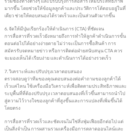
รวมช่องทางต่างๆ และปรับปรุงการสื่อสารให้มีประสิทธิภาพ
มากขึ้น โดยช่วยให้ข้อมูลลูกค้าและประวัติการโต้ตอบอยู่ในที่
เดียว ช่วยให้ตอบสนองได้รวดเร็วและเป็นส่วนตัวมากขึ้น
6. จัดให้มีปุ่มเรียกร้องให้ดำเนินการ (CTA) ที่ชัดเจน
การสื่อสารที่รวดเร็วยังหมายถึงการทำให้ลูกค้าดำเนินการขั้น
ตอนต่อไปได้อย่างง่ายดาย ไม่ว่าจะเป็นการซื้อสินค้า การ
สมัครรับจดหมายข่าว หรือการติดต่อฝ่ายสนับสนุน CTA ควร
จะมองเห็นได้ เรียบง่าย และดำเนินการได้อย่างรวดเร็ว
7. วิเคราะห์และปรับปรุงเวลาตอบสนอง
ตรวจสอบดูว่าทีมของคุณตอบสนองต่อคำถามของลูกค้าได้
เร็วแค่ไหน ใช้เครื่องมือวิเคราะห์เพื่อติดตามประสิทธิภาพและ
ระบุพื้นที่ที่ต้องปรับปรุง เวลาตอบสนองที่เร็วขึ้นสามารถนำไป
สู่ความไว้วางใจของลูกค้าที่สูงขึ้นและการแปลงที่เพิ่มขึ้นได้
โดยตรง
การสื่อสารที่รวดเร็วและชัดเจนไม่ใช่สิ่งฟุ่มเฟือยอีกต่อไป แต่
เป็นสิ่งจำเป็น การผสานรวมเครื่องมือการตลาดออนไลน์และ