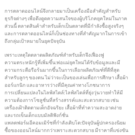
การตลาดออนไลน์จึงกลายมาเป็นเครื่องมือสำคัญสำหรับ
ธุรกิจต่างๆ เพื่อดึงดูดความสนใจของผู้บริโภคยุคใหม่ในภาค
ส่วนนี้ ตลาดสินค้าสำหรับเด็กเป็นตลาดที่มีกำลังซื้อสูงจริงๆ
และการตลาดออนไลน์ก็เป็นช่องทางที่สำคัญมากในการเข้า
ถึงกลุ่มเป้าหมายในยุคปัจจุบัน
เพราะเหตุใดตลาดผลิตภัณฑ์สำหรับเด็กจึงเฟื่องฟู
ความตระหนักรู้ที่เพิ่มขึ้น:พ่อแม่ยุคใหม่ได้รับข้อมูลและมี
ความกระตือรือร้นมากขึ้นในการเลือกผลิตภัณฑ์ที่ดีที่สุด
สำหรับลูกๆ ของตน ไม่ว่าจะเป็นของเล่นเพื่อการศึกษา เสื้อผ้า
ออร์แกนิก และอาหารว่างที่มีคุณค่าทางโภชนาการ
การเปลี่ยนแปลงในไลฟ์สไตล์:ไลฟ์สไตล์ที่ยุ่งวุ่นวายทำให้มี
ความต้องการโซลูชั่นที่สร้างสรรค์และสะดวกสบาย เช่น
เครื่องเฝ้าติดตามเด็กอัจฉริยะ เสื้อผ้าที่ทำความสะอาดง่าย
และรถเข็นเด็กแบบมัลติฟังก์ชั่น
แพลตฟอร์มอีคอมเมิร์ซที่กำลังเติบโต:ปัจจุบันผู้ปกครองนิยม
ซื้อของออนไลน์มากกว่าเพราะสะดวกสบาย มีราคาที่แข่งขัน