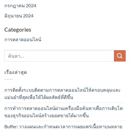
กรกฎาคม 2024
มิถุนายน 2024
Categories
การตลาดออนไลน์
เรื่องล่าสุด
การติดตั้งระบบติดตามการตลาดออนไลน์ให้ครอบคลุมและ
แม่นยำที่สุดเพื่อให้ได้ผลลัพธ์ที่ดีขึ้น
การทำการตลาดออนไลน์ผ่านเครื่องมือค้นหาเพื่อการเติบโต
ของธุรกิจออนไลน์สร้างยอดขายได้มากขึ้น
Buffer: วางแผนและกำหนดเวลาการเผยแพร่เนื้อหาบนหลาย