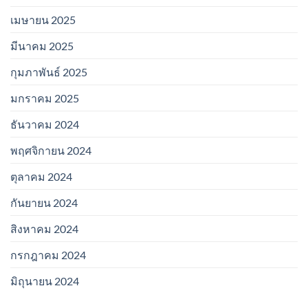
เมษายน 2025
มีนาคม 2025
กุมภาพันธ์ 2025
มกราคม 2025
ธันวาคม 2024
พฤศจิกายน 2024
ตุลาคม 2024
กันยายน 2024
สิงหาคม 2024
กรกฎาคม 2024
มิถุนายน 2024