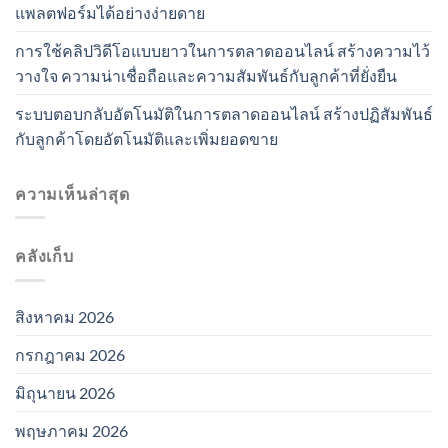
แพลตฟอร์มได้อย่างง่ายดาย
การใช้คลิปวิดีโอแบบยาวในการตลาดออนไลน์ สร้างความไว้
วางใจ ความน่าเชื่อถือและความสัมพันธ์กับลูกค้าที่ยั่งยืน
ระบบตอบกลับอัตโนมัติในการตลาดออนไลน์ สร้างปฏิสัมพันธ์
กับลูกค้าโดยอัตโนมัติและเพิ่มยอดขาย
ความเห็นล่าสุด
คลังเก็บ
สิงหาคม 2026
กรกฎาคม 2026
มิถุนายน 2026
พฤษภาคม 2026