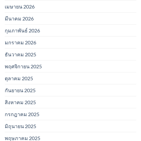
เมษายน 2026
มีนาคม 2026
กุมภาพันธ์ 2026
มกราคม 2026
ธันวาคม 2025
พฤศจิกายน 2025
ตุลาคม 2025
กันยายน 2025
สิงหาคม 2025
กรกฎาคม 2025
มิถุนายน 2025
พฤษภาคม 2025