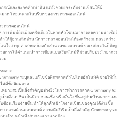
รณ์และสะกดคำเท่านั้น แต่ยังช่วยยกระดับงานเขียนให้มี
ีขึ้นมาก โดยเฉพาะในบริบทของการตลาดออนไลน์:
การตลาดออนไลน์
 การพิมพ์ผิดเพียงครั้งเดียวในพาดหัวโฆษณาอาจลดความน่าเชื่อถ
ทำให้ผู้อ่านเลิกอ่าน นักการตลาดออนไลน์ต้องสร้างสมดุลระหว่าง
แน่ใจว่าทุกคำสอดคล้องกับสำนวนของแบรนด์ ขณะเดียวกันก็ดึงดูด
ด้วยการให้คำแนะนำการเขียนแบบเรียลไทม์ที่ช่วยปรับปรุงไวยากร
ยรวม
ารตลาด
marly ระบุและแก้ไขข้อผิดพลาดทั่วไปโดยอัตโนมัติ ช่วยให้มั่
ไม่มีข้อผิดพลาด
ี่เหมาะสมเป็นสิ่งสำคัญอย่างยิ่งในการทำการตลาด Grammarly จะ
็นมืออาชีพ เป็นมิตร ชวนเชื่อ หรือมั่นใจ ขึ้นอยู่กับเป้าหมายของ
บซ้อนเรียบง่ายขึ้น ทำให้ลูกค้าเข้าใจงานเขียนของคุณได้ง่ายขึ้น
รตลาดด้านคอนเทนต์ ความคิดริเริ่มเป็นสิ่งสำคัญ Grammarly จะ
ันล้านหน้าเพื่อรับรองความถูกต้อง