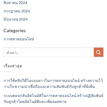
สิงหาคม 2024
กรกฎาคม 2024
มิถุนายน 2024
Categories
การตลาดออนไลน์
เรื่องล่าสุด
การใช้คลิปวิดีโอแบบยาวในการตลาดออนไลน์ สร้างความไว้
วางใจ ความน่าเชื่อถือและความสัมพันธ์กับลูกค้าที่ยั่งยืน
ระบบตอบกลับอัตโนมัติในการตลาดออนไลน์ สร้างปฏิสัมพันธ์
กับลูกค้าโดยอัตโนมัติและเพิ่มยอดขาย