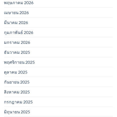
พฤษภาคม 2026
เมษายน 2026
มีนาคม 2026
กุมภาพันธ์ 2026
มกราคม 2026
ธันวาคม 2025
พฤศจิกายน 2025
ตุลาคม 2025
กันยายน 2025
สิงหาคม 2025
กรกฎาคม 2025
มิถุนายน 2025