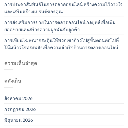
การประชาสัมพันธ์ในการตลาดออนไลน์ สร้างความไว้วางใจ
และเสริมสร้างแบรนด์ของคุณ
การส่งเสริมการขายในการตลาดออนไลน์ กลยุทธ์เพื่อเพิ่ม
ยอดขายและสร้างความผูกพันกับลูกค้า
การเขียนโฆษณากระตุ้นให้พวกเขาก้าวไปสู่ขั้นตอนต่อไปที่
โน้มน้าวใจทรงพลังเพื่อความสำเร็จด้านการตลาดออนไลน์
ความเห็นล่าสุด
คลังเก็บ
สิงหาคม 2026
กรกฎาคม 2026
มิถุนายน 2026