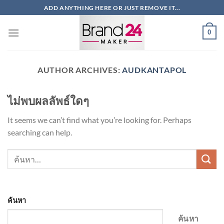
ข้าม
ADD ANYTHING HERE OR JUST REMOVE IT...
ไป
ยัง
0
เนื้อหา
AUTHOR ARCHIVES:
AUDKANTAPOL
ไม่พบผลลัพธ์ใดๆ
It seems we can’t find what you’re looking for. Perhaps
searching can help.
ค้นหา
ค้นหา