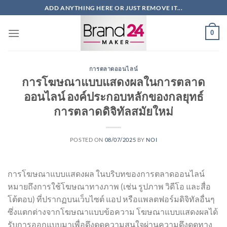
ข้าม
ADD ANYTHING HERE OR JUST REMOVE IT...
ไป
ยัง
0
เนื้อหา
การตลาดออนไลน์
การโฆษณาแบบแสดงผลในการตลาด
ออนไลน์ องค์ประกอบหลักของกลยุทธ์
การตลาดดิจิทัลสมัยใหม่
POSTED ON
08/07/2025
BY
NOI
การโฆษณาแบบแสดงผล ในบริบทของการตลาดออนไลน์
หมายถึงการใช้โฆษณาทางภาพ (เช่น รูปภาพ วิดีโอ และสื่อ
โต้ตอบ) ที่ปรากฏบนเว็บไซต์ แอป หรือแพลตฟอร์มดิจิทัลอื่นๆ
ซึ่งแตกต่างจากโฆษณาแบบข้อความ โฆษณาแบบแสดงผลได้
รับการออกแบบมาเพื่อดึงดูดความสนใจผ่านความดึงดูดทาง