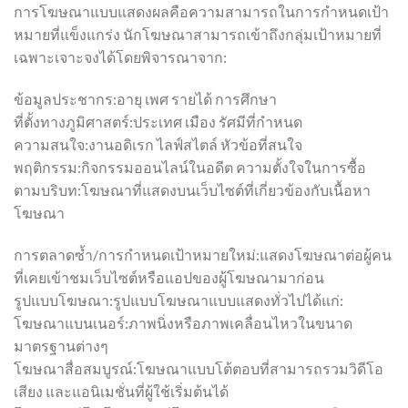
การโฆษณาแบบแสดงผลคือความสามารถในการกำหนดเป้า
หมายที่แข็งแกร่ง นักโฆษณาสามารถเข้าถึงกลุ่มเป้าหมายที่
เฉพาะเจาะจงได้โดยพิจารณาจาก:
ข้อมูลประชากร:อายุ เพศ รายได้ การศึกษา
ที่ตั้งทางภูมิศาสตร์:ประเทศ เมือง รัศมีที่กำหนด
ความสนใจ:งานอดิเรก ไลฟ์สไตล์ หัวข้อที่สนใจ
พฤติกรรม:กิจกรรมออนไลน์ในอดีต ความตั้งใจในการซื้อ
ตามบริบท:โฆษณาที่แสดงบนเว็บไซต์ที่เกี่ยวข้องกับเนื้อหา
โฆษณา
การตลาดซ้ำ/การกำหนดเป้าหมายใหม่:แสดงโฆษณาต่อผู้คน
ที่เคยเข้าชมเว็บไซต์หรือแอปของผู้โฆษณามาก่อน
รูปแบบโฆษณา:รูปแบบโฆษณาแบบแสดงทั่วไปได้แก่:
โฆษณาแบนเนอร์:ภาพนิ่งหรือภาพเคลื่อนไหวในขนาด
มาตรฐานต่างๆ
โฆษณาสื่อสมบูรณ์:โฆษณาแบบโต้ตอบที่สามารถรวมวิดีโอ
เสียง และแอนิเมชั่นที่ผู้ใช้เริ่มต้นได้