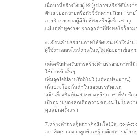
เนื้อหาที่สร้างโดยผู้ใช้ (รูปภาพหรือวิดีโอจากผู
ตัวเลขยอดขายหรือตัวชี้วัดความนิยม (“ขายได
การรับรองจากผู้มีอิทธิพลหรือผู้เชี่ยวชาญ
แม้แต่คำพูดง่ายๆ จากลูกค้าที่พึงพอใจก็สาม
6. เขียนคำบรรยายภาพให้ชัดเจน เข้าใจง่าย 
ผู้ใช้งานออนไลน์ส่วนใหญ่ไม่ค่อยอ่านข้อ
เคล็ดลับสำหรับการสร้างคำบรรยายภาพที่มี
ใช้ย่อหน้าสั้นๆ
เพิ่มจุดไข่ปลาหรืออิโมจิ (แต่พอประมาณ)
เน้นประโยชน์หลักในสองบรรทัดแรก
หลีกเลี่ยงศัพท์เฉพาะทางหรือภาษาที่ซับซ้อ
เป้าหมายของคุณคือความชัดเจน ไม่ใช่ความซั
คุณเป็นครั้งแรก
7. สร้างคำกระตุ้นการตัดสินใจ (Call-to-Actio
อย่าคิดเอาเองว่าลูกค้าจะรู้ว่าต้องทำอะไรต