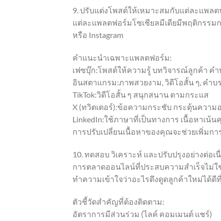
9. ปรับแต่งโพสต์ให้เหมาะสมกับแต่ละแพลต
แต่ละแพลตฟอร์มโซเชียลมีเดียมีพฤติกรรมการ
หรือ Instagram
คำแนะนำเฉพาะแพลตฟอร์ม:
เฟซบุ๊ก:โพสต์ให้ความรู้ บทวิจารณ์ลูกค้า ค
อินสตาแกรม:ภาพสวยงาม, วิดีโอสั้น ๆ, คำบร
TikTok:วิดีโอสั้น ๆ สนุกสนาน ตามกระแส
X (ทวิตเตอร์):ข้อความกระชับ กระตุ้นความอ
LinkedIn:ใช้ภาษาที่เป็นทางการ เนื้อหาเน้น
การปรับเปลี่ยนเนื้อหาของคุณจะช่วยเพิ่มกา
10. ทดสอบ วิเคราะห์ และปรับปรุงอย่างต่อเนื
การตลาดออนไลน์ที่ประสบความสำเร็จไม่ใช่
ทำความเข้าใจว่าอะไรดึงดูดลูกค้าใหม่ได้ดีที
ตัวชี้วัดสำคัญที่ต้องติดตาม:
อัตราการมีส่วนร่วม (ไลค์ คอมเมนต์ แชร์)