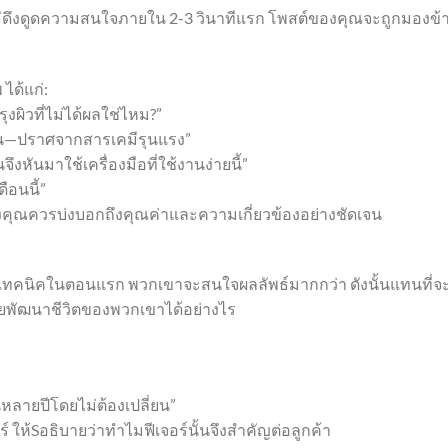
ากไม่ดึงดูดความสนใจภายใน 2-3 วินาทีแรก โพสต์ของคุณจะถูกมองข้
ได้แก่:
ุงผิวที่ไม่ได้ผลใช่ไหม?”
7 วัน—ปราศจากสารเคมีรุนแรง”
งหันมาใช้เครื่องมือที่ใช้งานง่ายนี้”
ือนนี้”
าวของคุณควรบ่งบอกถึงคุณค่าและความเกี่ยวข้องอย่างชัดเจน
งเทคนิคในตอนแรก พวกเขาจะสนใจผลลัพธ์มากกว่า ดังนั้นแทนที่
่วยพัฒนาชีวิตของพวกเขาได้อย่างไร
หลายปีโดยไม่ต้องเปลี่ยน”
ร์ ให้Sอธิบายว่าทำไมฟีเจอร์นั้นจึงสำคัญต่อลูกค้า